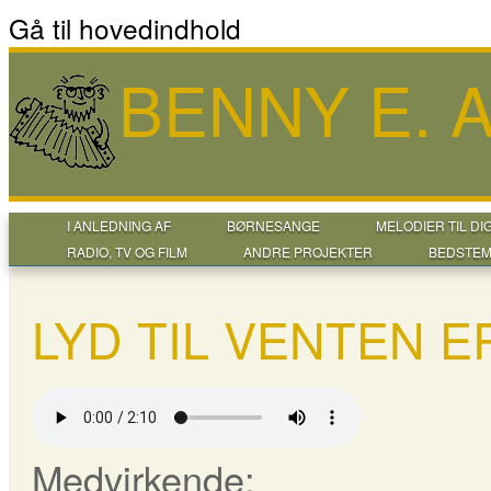
Gå til hovedindhold
BENNY E.
I ANLEDNING AF
BØRNESANGE
MELODIER TIL DI
RADIO, TV OG FILM
ANDRE PROJEKTER
BEDSTEM
LYD TIL VENTEN E
Medvirkende: