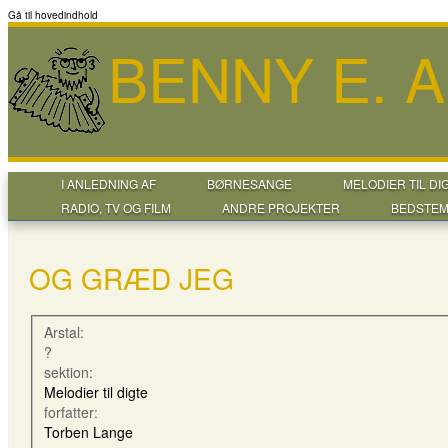
Gå til hovedindhold
BENNY E. 
I ANLEDNING AF
BØRNESANGE
MELODIER TIL DI
RADIO, TV OG FILM
ANDRE PROJEKTER
BEDSTEM
OG GRÆD JEG
Arstal:
?
sektion:
Melodier til digte
forfatter:
Torben Lange