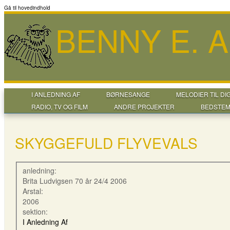
Gå til hovedindhold
BENNY E. 
I ANLEDNING AF
BØRNESANGE
MELODIER TIL DI
RADIO, TV OG FILM
ANDRE PROJEKTER
BEDSTEM
SKYGGEFULD FLYVEVALS
anledning:
Brita Ludvigsen 70 år 24/4 2006
Arstal:
2006
sektion:
I Anledning Af