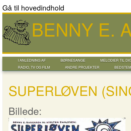
Gå til hovedindhold
BENNY E.
I ANLEDNING AF
BØRNESANGE
MELODIER TIL DI
RADIO, TV OG FILM
ANDRE PROJEKTER
BEDSTEM
SUPERLØVEN (SIN
Billede: