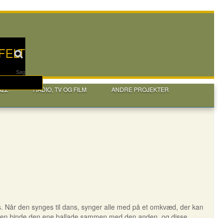
FELT
Søg
AZZ
RADIO, TV OG FILM
ANDRE PROJEKTER
s. Når den synges til dans, synger alle med på et omkvæd, der kan
ansen binde den ene ballade sammen med den anden, og disse