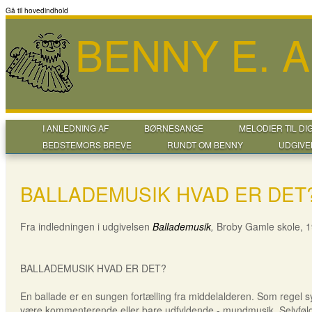
Gå til hovedindhold
BENNY E. 
I ANLEDNING AF
BØRNESANGE
MELODIER TIL DI
BEDSTEMORS BREVE
RUNDT OM BENNY
UDGIVE
BALLADEMUSIK HVAD ER DET
Fra indledningen i udgivelsen
Ballademusik
,
Broby Gamle skole, 1
BALLADEMUSIK HVAD ER DET?
En ballade er en sungen fortælling fra middelalderen. Som regel 
være kommenterende eller bare udfyldende - mundmusik. Selvfølg