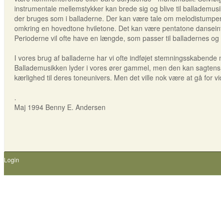
instrumentale mellemstykker kan brede sig og blive til ballademusi
der bruges som i balladerne. Der kan være tale om melodistumper
omkring en hovedtone hviletone. Det kan være pentatone danseinto
Perioderne vil ofte have en længde, som passer til balladernes og
I vores brug af balladerne har vi ofte indføjet stemningsskabende m
Ballademusikken lyder i vores ører gammel, men den kan sagtens v
kærlighed til deres toneunivers. Men det ville nok være at gå for vi
.
Maj 1994 Benny E. Andersen
Login