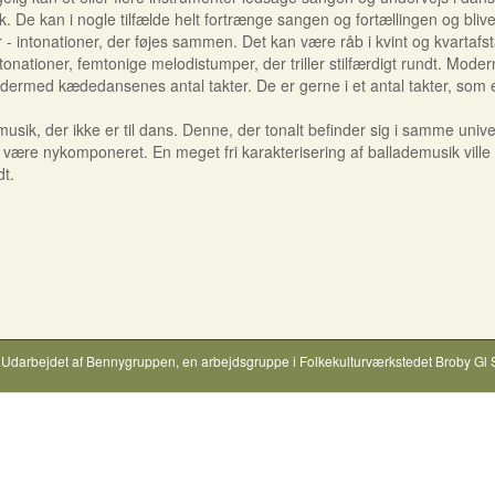
k. De kan i nogle tilfælde helt fortrænge sangen og fortællingen og bli
 - intonationer, der føjes sammen. Det kan være råb i kvint og kvart
nationer, femtonige melodistumper, der triller stilfærdigt rundt. Mo
 dermed kædedansenes antal takter. De er gerne i et antal takter, som 
usik, der ikke er til dans. Denne, der tonalt befinder sig i samme unive
ære nykomponeret. En meget fri karakterisering af ballademusik ville v
dt.
Udarbejdet af
Bennygruppen
, en arbejdsgruppe i
Folkekulturværkstedet Broby Gl 