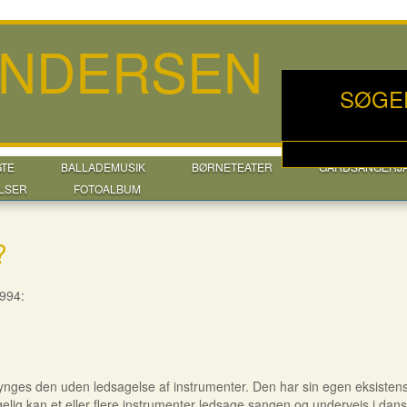
ANDERSEN
SØGE
GTE
BALLADEMUSIK
BØRNETEATER
GÅRDSANGERJ
LSER
FOTOALBUM
?
994:
synges den uden ledsagelse af instrumenter. Den har sin egen eksisten
elig kan et eller flere instrumenter ledsage sangen og undervejs i d