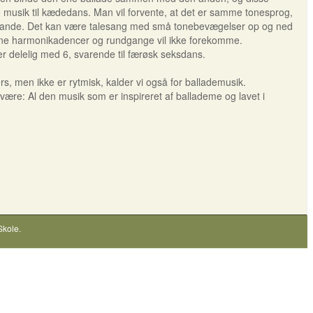
ve musik til kædedans. Man vil forvente, at det er samme tonesprog,
afstande. Det kan være talesang med små tonebevægelser op og ned
derne harmonikadencer og rundgange vil ikke forekomme.
er delelig med 6, svarende til færøsk seksdans.
rs, men ikke er rytmisk, kalder vi også for ballademusik.
ære: Al den musik som er inspireret af ballademe og lavet i
Skole
.