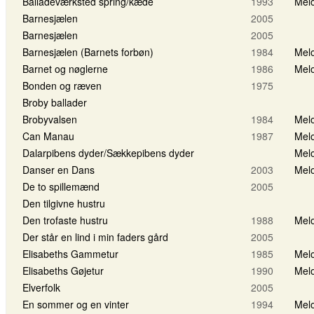
Balladeværksted spring/kæde
1993
Melo
Barnesjælen
2005
Barnesjælen
2005
Barnesjælen (Barnets forbøn)
1984
Melo
Barnet og nøglerne
1986
Melo
Bonden og ræven
1975
Broby ballader
Brobyvalsen
1984
Melo
Can Manau
1987
Melo
Dalarpibens dyder/Sækkepibens dyder
Melo
Danser en Dans
2003
Melo
De to spillemænd
2005
Den tilgivne hustru
Den trofaste hustru
1988
Melo
Der står en lind i min faders gård
2005
Elisabeths Gammetur
1985
Melo
Elisabeths Gøjetur
1990
Melo
Elverfolk
2005
En sommer og en vinter
1994
Melo