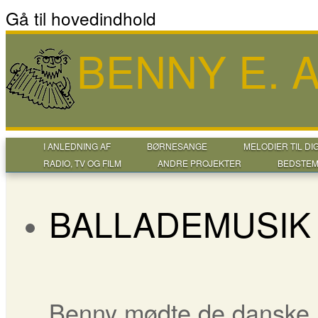
Gå til hovedindhold
BENNY E.
I ANLEDNING AF
BØRNESANGE
MELODIER TIL DI
RADIO, TV OG FILM
ANDRE PROJEKTER
BEDSTEM
BALLADEMUSIK
Benny mødte de danske m