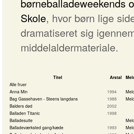
børneballadeweekends 
Skole
, hvor børn lige si
dramatiseret sig igenne
middelaldermateriale.
Titel
Arstal
Mel
Alle fruer
Anna Min
1994
Melo
Bag Gassehaven - Steens langdans
1988
Melo
Balders død
2002
Balladen Titanic
1998
Balladesuite
Melo
Balladeværksted gang/kæde
1993
Melo