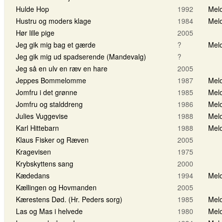
Hulde Hop
1992
Melo
Hustru og moders klage
1984
Melo
Hør lille pige
2005
Jeg gik mig bag et gærde
?
Melo
Jeg gik mig ud spadserende (Mandevalg)
?
Jeg så en ulv en ræv en hare
2005
Jeppes Bommelomme
1987
Melo
Jomfru i det grønne
1985
Melo
Jomfru og stalddreng
1986
Melo
Julies Vuggevise
1988
Melo
Karl Hittebarn
1988
Melo
Klaus Fisker og Ræven
2005
Kragevisen
1975
Krybskyttens sang
2000
Kædedans
1994
Melo
Kællingen og Hovmanden
2005
Kærestens Død. (Hr. Peders sorg)
1985
Melo
Las og Mas i helvede
1980
Melo