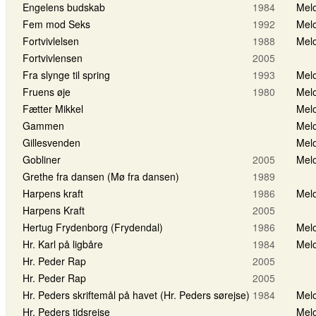
Engelens budskab
1984
Melo
Fem mod Seks
1992
Melo
Fortvivlelsen
1988
Melo
Fortvivlensen
2005
Fra slynge til spring
1993
Melo
Fruens øje
1980
Melo
Fætter Mikkel
Melo
Gammen
Melo
Gillesvenden
Melo
Gobliner
2005
Melo
Grethe fra dansen (Mø fra dansen)
1989
Harpens kraft
1986
Melo
Harpens Kraft
2005
Hertug Frydenborg (Frydendal)
1986
Melo
Hr. Karl på ligbåre
1984
Melo
Hr. Peder Rap
2005
Hr. Peder Rap
2005
Hr. Peders skriftemål på havet (Hr. Peders sørejse)
1984
Melo
Hr. Peders tidsrejse
Melo