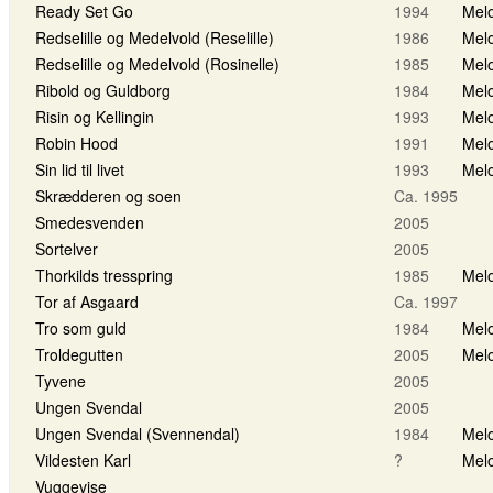
Ready Set Go
1994
Melo
Redselille og Medelvold (Reselille)
1986
Melo
Redselille og Medelvold (Rosinelle)
1985
Melo
Ribold og Guldborg
1984
Melo
Risin og Kellingin
1993
Melo
Robin Hood
1991
Melo
Sin lid til livet
1993
Melo
Skrædderen og soen
Ca. 1995
Smedesvenden
2005
Sortelver
2005
Thorkilds tresspring
1985
Melo
Tor af Asgaard
Ca. 1997
Tro som guld
1984
Melo
Troldegutten
2005
Melo
Tyvene
2005
Ungen Svendal
2005
Ungen Svendal (Svennendal)
1984
Melo
Vildesten Karl
?
Melo
Vuggevise