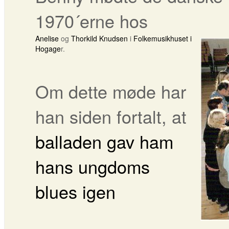
1970´erne hos
Anelise
og
Thorkild Knudsen
i
Folkemusikhuset i
Hogage
r.
Om dette møde har
han siden fortalt, at
balladen gav ham
hans ungdoms
blues igen