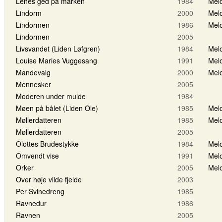
Lenes ged på marken
1984
Melo
Lindorm
2000
Melo
Lindormen
1986
Melo
Lindormen
2005
Livsvandet (Liden Løfgren)
1984
Melo
Louise Maries Vuggesang
1991
Melo
Mandevalg
2000
Melo
Mennesker
2005
Moderen under mulde
1984
Møen på bålet (Liden Ole)
1985
Melo
Møllerdatteren
1985
Melo
Møllerdatteren
2005
Olottes Brudestykke
1984
Melo
Omvendt vise
1991
Melo
Orker
2005
Melo
Over høje vilde fjelde
2003
Per Svinedreng
1985
Ravnedur
1986
Ravnen
2005