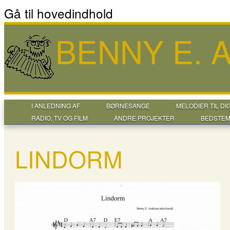
Gå til hovedindhold
BENNY E.
I ANLEDNING AF
BØRNESANGE
MELODIER TIL DI
RADIO, TV OG FILM
ANDRE PROJEKTER
BEDSTEM
LINDORM