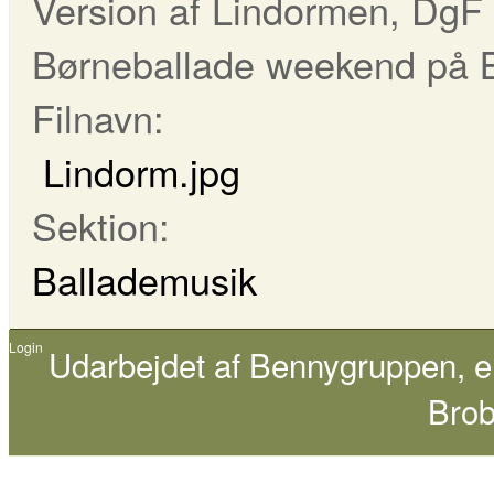
Version af Lindormen, DgF 6
Børneballade weekend på 
Filnavn:
Lindorm.jpg
Sektion:
Ballademusik
Login
Udarbejdet af
Bennygruppen
, 
Brob