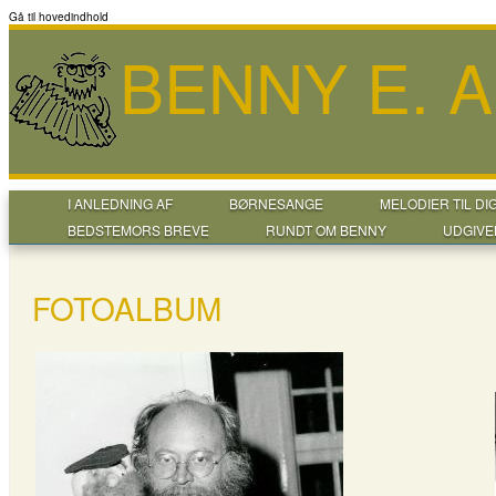
Gå til hovedindhold
BENNY E. 
I ANLEDNING AF
BØRNESANGE
MELODIER TIL DI
BEDSTEMORS BREVE
RUNDT OM BENNY
UDGIVE
FOTOALBUM