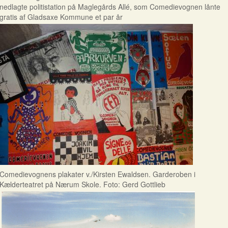
nedlagte politistation på Maglegårds Allé, som Comedievognen lånte
gratis af Gladsaxe Kommune et par år
Comedievognens plakater v./Kirsten Ewaldsen. Garderoben i
Kælderteatret på Nærum Skole. Foto: Gerd Gottlieb