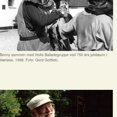
Benny sammen med Holte Balladegruppe ved 750 års jubilæum i
Værløse, 1998. Foto: Gerd Gottlieb.