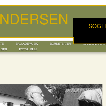
ANDERSEN
SØGE
GTE
BALLADEMUSIK
BØRNETEATER
GÅRDSANGERJ
LSER
FOTOALBUM