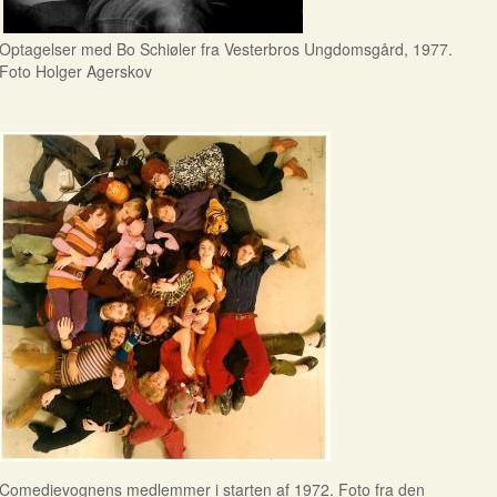
Optagelser med Bo Schiøler fra Vesterbros Ungdomsgård, 1977.
Foto Holger Agerskov
Comedievognens medlemmer i starten af 1972. Foto fra den