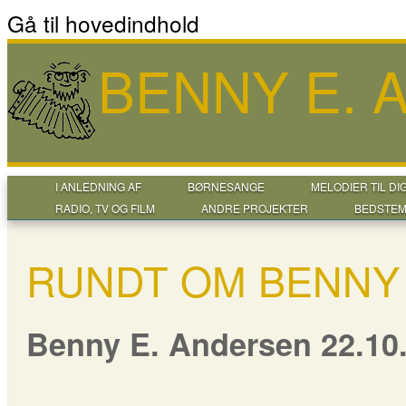
Gå til hovedindhold
BENNY E.
I ANLEDNING AF
BØRNESANGE
MELODIER TIL DI
RADIO, TV OG FILM
ANDRE PROJEKTER
BEDSTEM
RUNDT OM BENNY
Benny E. Andersen 22.10.