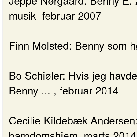
Jeppe Nørgaard: Benny E. A
musik februar 2007
Finn Molsted: Benny som h
Bo Schiøler: Hvis jeg havd
Benny ... , februar 2014
Cecilie Kildebæk Andersen
barndomshjem, marts 2014