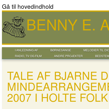
Gå til hovedindhold
BENNY E.
I ANLEDNING AF
BØRNESANGE
MELODIER TIL DI
RADIO, TV OG FILM
ANDRE PROJEKTER
BEDSTEM
TALE AF BJARNE 
MINDEARRANGEME
2007 I HOLTE FO