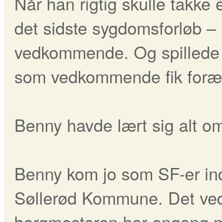
Når han rigtig skulle takke 
det sidste sygdomsforløb – 
vedkommende. Og spillede d
som vedkommende fik forær
Benny havde lært sig alt o
Benny kom jo som SF-er in
Søllerød Kommune. Det ved
borgmesteren har engang må