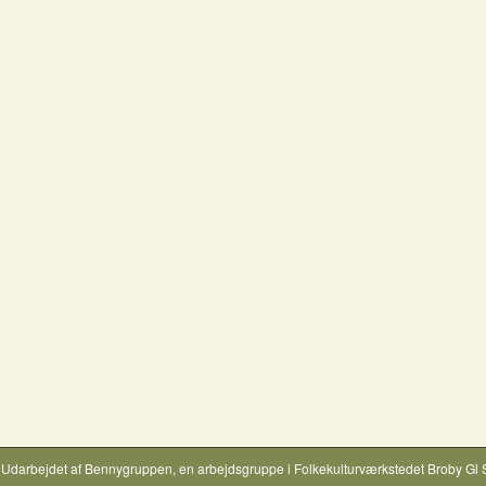
Udarbejdet af
Bennygruppen
, en arbejdsgruppe i
Folkekulturværkstedet Broby Gl 