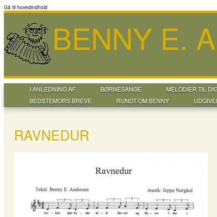
Gå til hovedindhold
BENNY E. 
I ANLEDNING AF
BØRNESANGE
MELODIER TIL DI
BEDSTEMORS BREVE
RUNDT OM BENNY
UDGIVE
RAVNEDUR