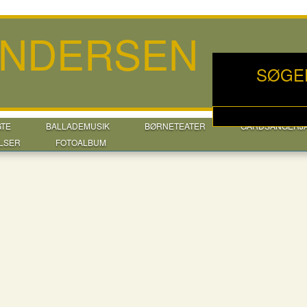
ANDERSEN
SØGE
GTE
BALLADEMUSIK
BØRNETEATER
GÅRDSANGERJ
LSER
FOTOALBUM