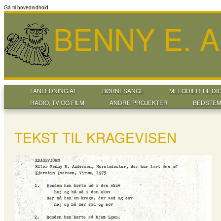
Gå til hovedindhold
BENNY E. 
I ANLEDNING AF
BØRNESANGE
MELODIER TIL DI
RADIO, TV OG FILM
ANDRE PROJEKTER
BEDSTEM
TEKST TIL KRAGEVISEN