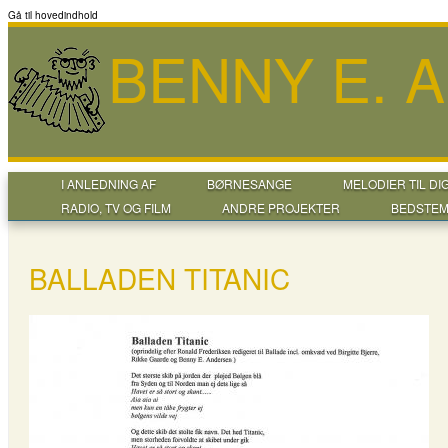
Gå til hovedindhold
BENNY E. 
I ANLEDNING AF
BØRNESANGE
MELODIER TIL DI
RADIO, TV OG FILM
ANDRE PROJEKTER
BEDSTEM
BALLADEN TITANIC