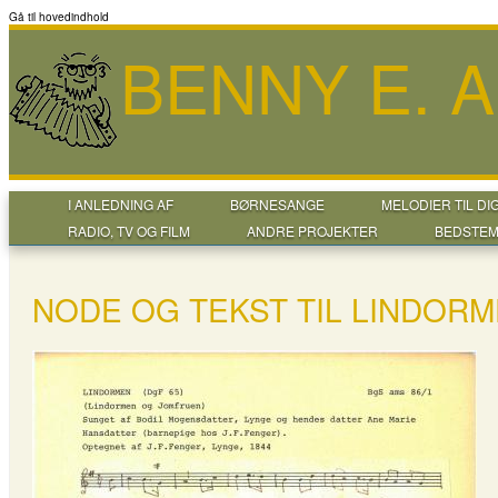
Gå til hovedindhold
BENNY E. 
I ANLEDNING AF
BØRNESANGE
MELODIER TIL DI
RADIO, TV OG FILM
ANDRE PROJEKTER
BEDSTEM
NODE OG TEKST TIL LINDOR