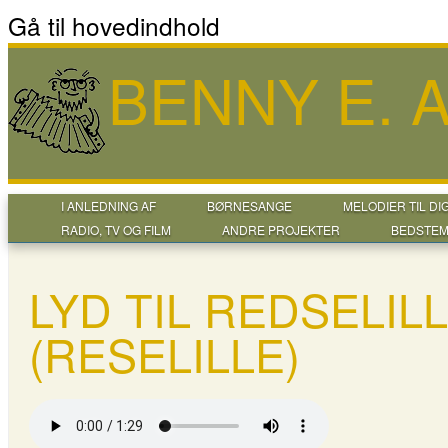
Gå til hovedindhold
BENNY E.
I ANLEDNING AF
BØRNESANGE
MELODIER TIL DI
RADIO, TV OG FILM
ANDRE PROJEKTER
BEDSTEM
LYD TIL REDSELI
(RESELILLE)