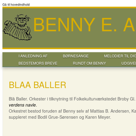
Gå til hovedindhold
BENNY E. 
I ANLEDNING AF
BØRNESANGE
MELODIER TIL DI
BEDSTEMORS BREVE
RUNDT OM BENNY
UDGIVE
BLAA BALLER
Blå Baller. Orkester i tilknytning til Folkekulturværkstedet Broby
verdens navle
.
Orkestret bestod foruden af Benny selv af Mattias B. Andersen, K
suppleret med Bodil Grue-Sørensen og Karen Meyer.