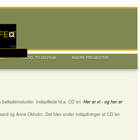
FELT
Søg
AZZ
RADIO, TV OG FILM
ANDRE PROJEKTER
ys ballademelodier. Indspillede bl.a. CD´en
Her er vi - og her er
rgaard og Anne Okholm. Det blev under indspilninger af CD´en