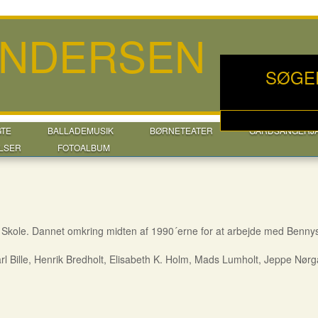
ANDERSEN
SØGE
GTE
BALLADEMUSIK
BØRNETEATER
GÅRDSANGERJ
LSER
FOTOALBUM
 Gl. Skole. Dannet omkring midten af 1990´erne for at arbejde med Benn
arl Bille, Henrik Bredholt, Elisabeth K. Holm, Mads Lumholt, Jeppe Nø