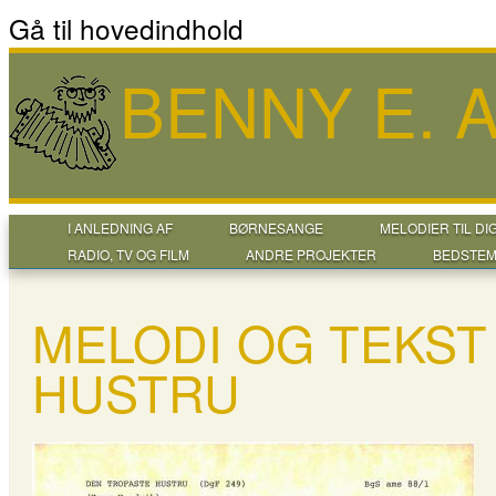
Gå til hovedindhold
BENNY E.
I ANLEDNING AF
BØRNESANGE
MELODIER TIL DI
RADIO, TV OG FILM
ANDRE PROJEKTER
BEDSTEM
MELODI OG TEKST
HUSTRU