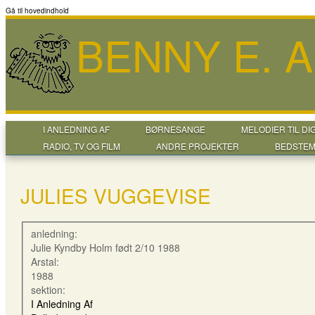
Gå til hovedindhold
BENNY E. 
I ANLEDNING AF
BØRNESANGE
MELODIER TIL DI
RADIO, TV OG FILM
ANDRE PROJEKTER
BEDSTEM
JULIES VUGGEVISE
anledning:
Julie Kyndby Holm født 2/10 1988
Arstal:
1988
sektion:
I Anledning Af