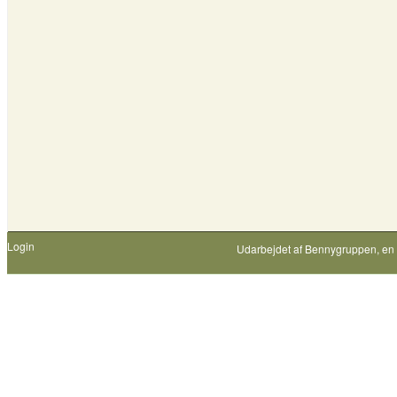
Login
Udarbejdet af
Bennygruppen
, en