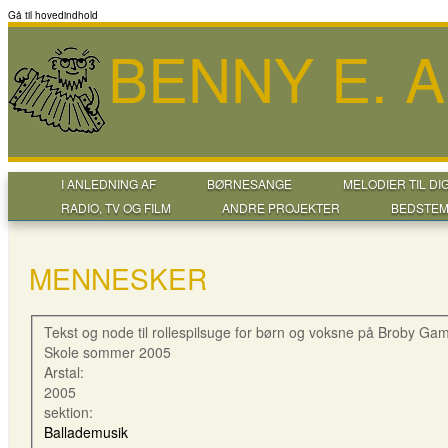
Gå til hovedindhold
BENNY E. 
I ANLEDNING AF
BØRNESANGE
MELODIER TIL DI
RADIO, TV OG FILM
ANDRE PROJEKTER
BEDSTEM
MENNESKER
Tekst og node til rollespilsuge for børn og voksne på Broby Gam
Skole sommer 2005
Arstal:
2005
sektion:
Ballademusik