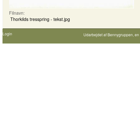
Filnavn:
Thorkilds tresspring - tekst.jpg
Login
Udarbejdet af
Bennygruppen
, en