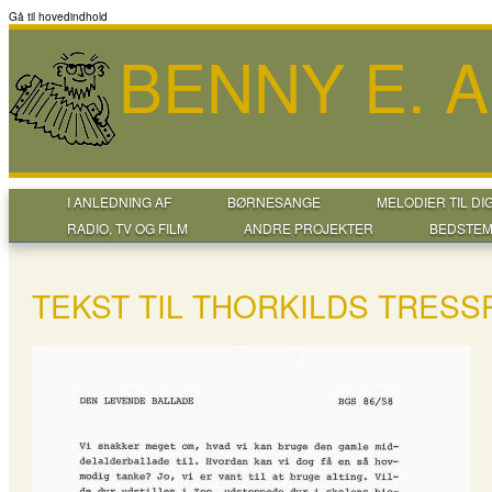
Gå til hovedindhold
BENNY E. 
I ANLEDNING AF
BØRNESANGE
MELODIER TIL DI
RADIO, TV OG FILM
ANDRE PROJEKTER
BEDSTEM
TEKST TIL THORKILDS TRESS