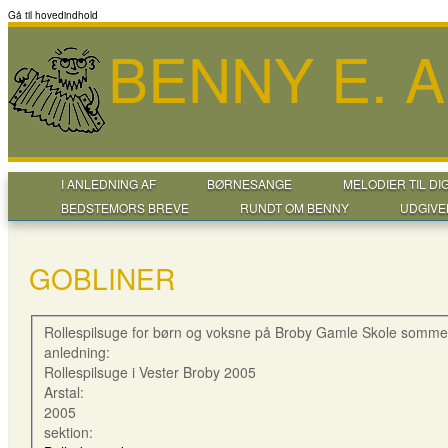
Gå til hovedindhold
BENNY E. 
I ANLEDNING AF
BØRNESANGE
MELODIER TIL DI
BEDSTEMORS BREVE
RUNDT OM BENNY
UDGIVE
GOBLINER
Rollespilsuge for børn og voksne på Broby Gamle Skole somme
anledning:
Rollespilsuge i Vester Broby 2005
Arstal:
2005
sektion: