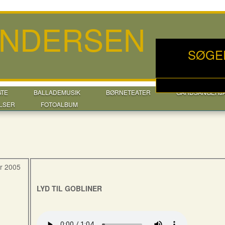
ANDERSEN
SØGE
GTE
BALLADEMUSIK
BØRNETEATER
GÅRDSANGERJ
LSER
FOTOALBUM
r 2005
LYD TIL GOBLINER