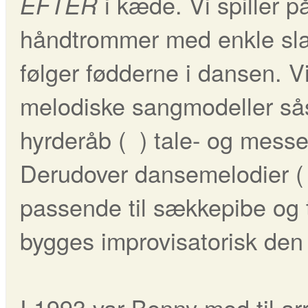
i kæde. Vi spiller p
EFTER
håndtrommer med enkle sla
følger fødderne i dansen. V
melodiske sangmodeller s
hyrderåb ( ) tale- og mess
Derudover dansemelodier 
passende til sækkepibe og t
bygges improvisatorisk den
I 1993 var Benny med til a