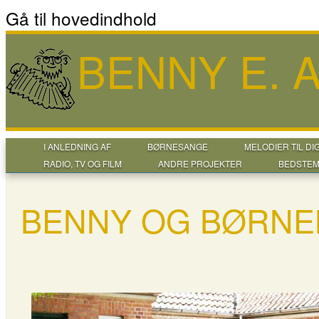
Gå til hovedindhold
BENNY E.
I ANLEDNING AF
BØRNESANGE
MELODIER TIL DI
RADIO, TV OG FILM
ANDRE PROJEKTER
BEDSTEM
BENNY OG BØRNE