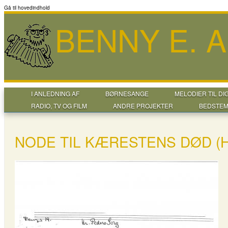
Gå til hovedindhold
BENNY E. 
I ANLEDNING AF
BØRNESANGE
MELODIER TIL DI
RADIO, TV OG FILM
ANDRE PROJEKTER
BEDSTEM
NODE TIL KÆRESTENS DØD (