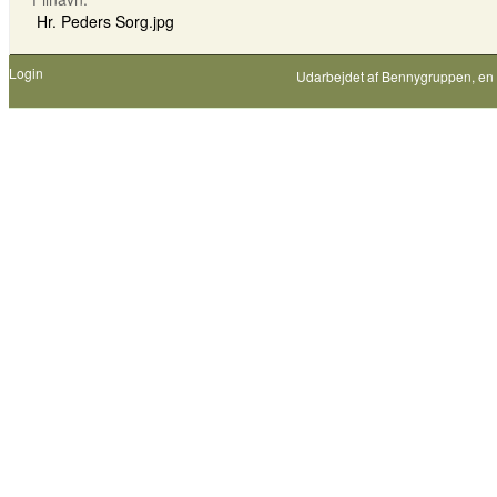
Hr. Peders Sorg.jpg
Login
Udarbejdet af
Bennygruppen
, en