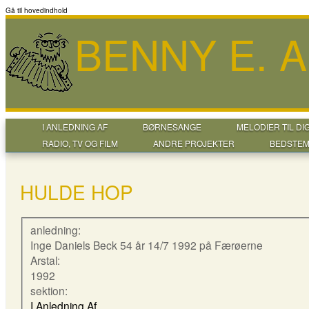
Gå til hovedindhold
BENNY E. 
I ANLEDNING AF
BØRNESANGE
MELODIER TIL DI
RADIO, TV OG FILM
ANDRE PROJEKTER
BEDSTEM
HULDE HOP
anledning:
Inge Daniels Beck 54 år 14/7 1992 på Færøerne
Arstal:
1992
sektion:
I Anledning Af