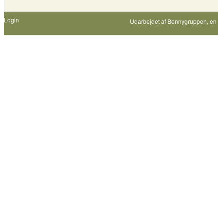
Login
Udarbejdet af
Bennygruppen
, en