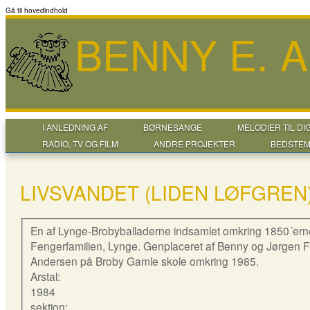
Gå til hovedindhold
BENNY E. 
I ANLEDNING AF
BØRNESANGE
MELODIER TIL DI
RADIO, TV OG FILM
ANDRE PROJEKTER
BEDSTEM
LIVSVANDET (LIDEN LØFGREN
En af Lynge-Brobyballaderne indsamlet omkring 1850´ern
Fengerfamilien, Lynge. Genplaceret af Benny og Jørgen 
Andersen på Broby Gamle skole omkring 1985.
Arstal:
1984
sektion: