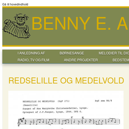
Gå til hovedindhold
BENNY E. 
I ANLEDNING AF
BØRNESANGE
MELODIER TIL DI
RADIO, TV OG FILM
ANDRE PROJEKTER
BEDSTEM
REDSELILLE OG MEDELVOLD