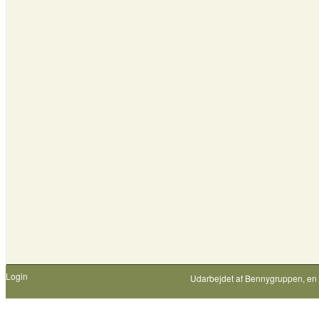
Login
Udarbejdet af
Bennygruppen
, en