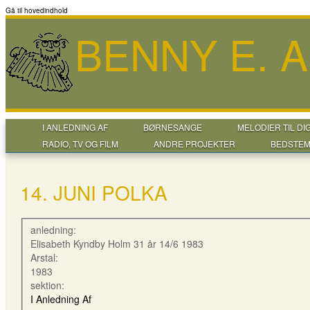
Gå til hovedindhold
BENNY E. 
I ANLEDNING AF
BØRNESANGE
MELODIER TIL DI
RADIO, TV OG FILM
ANDRE PROJEKTER
BEDSTEM
14. JUNI POLKA
anledning:
Elisabeth Kyndby Holm 31 år 14/6 1983
Arstal:
1983
sektion:
I Anledning Af