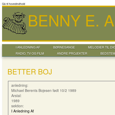
Gå til hovedindhold
BENNY E. 
I ANLEDNING AF
BØRNESANGE
MELODIER TIL DI
RADIO, TV OG FILM
ANDRE PROJEKTER
BEDSTEM
BETTER BOJ
anledning:
Michael Berents Bojesen født 10/2 1989
Arstal:
1989
sektion:
I Anledning Af