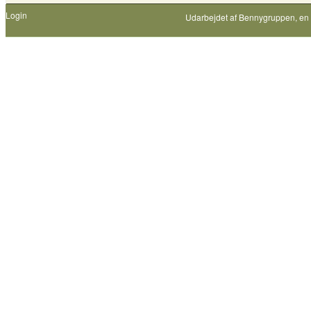
Login
Udarbejdet af
Bennygruppen
, en