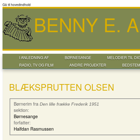
Gå til hovedindhold
BENNY E. 
I ANLEDNING AF
BØRNESANGE
MELODIER TIL DI
RADIO, TV OG FILM
ANDRE PROJEKTER
BEDSTEM
BLÆKSPRUTTEN OLSEN
Børnerim fra
Den lille frække Frederik 1951
sektion:
Børnesange
forfatter:
Halfdan Rasmussen