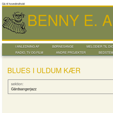
Gå til hovedindhold
BENNY E. 
I ANLEDNING AF
BØRNESANGE
MELODIER TIL DI
RADIO, TV OG FILM
ANDRE PROJEKTER
BEDSTEM
BLUES I ULDUM KÆR
sektion:
Gårdsangerjazz