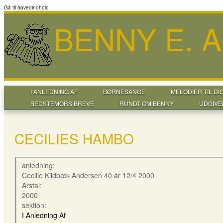
Gå til hovedindhold
BENNY E. 
I ANLEDNING AF
BØRNESANGE
MELODIER TIL DI
BEDSTEMORS BREVE
RUNDT OM BENNY
UDGIVE
CECILIES HAMBO
anledning:
Cecilie Kildbæk Andersen 40 år 12/4 2000
Arstal:
2000
sektion:
I Anledning Af