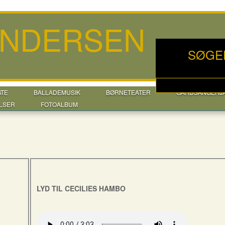
ANDERSEN
SØGE
GTE
BALLADEMUSIK
BØRNETEATER
GÅRDSANGERJ
LSER
FOTOALBUM
LYD TIL CECILIES HAMBO