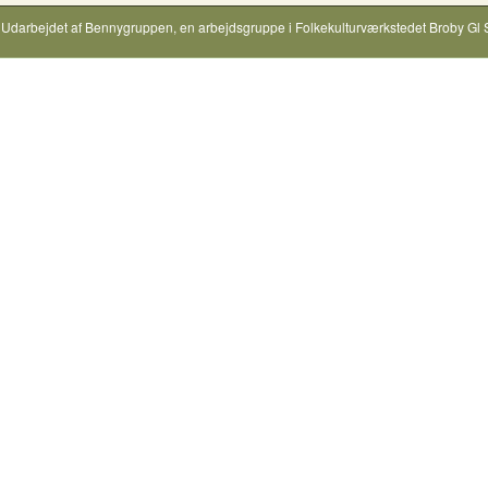
Udarbejdet af
Bennygruppen
, en arbejdsgruppe i
Folkekulturværkstedet Broby Gl 