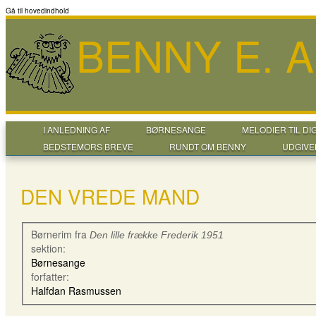
Gå til hovedindhold
BENNY E. 
I ANLEDNING AF
BØRNESANGE
MELODIER TIL DI
BEDSTEMORS BREVE
RUNDT OM BENNY
UDGIVE
DEN VREDE MAND
Børnerim fra
Den lille frække Frederik 1951
sektion:
Børnesange
forfatter:
Halfdan Rasmussen