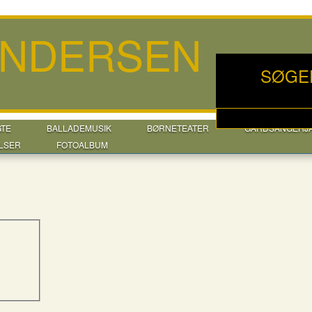
ANDERSEN
SØGE
GTE
BALLADEMUSIK
BØRNETEATER
GÅRDSANGERJ
LSER
FOTOALBUM