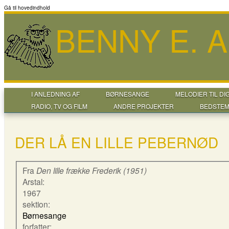
Gå til hovedindhold
BENNY E. 
I ANLEDNING AF
BØRNESANGE
MELODIER TIL DI
RADIO, TV OG FILM
ANDRE PROJEKTER
BEDSTEM
DER LÅ EN LILLE PEBERNØD
Fra
Den lille frække Frederik (1951)
Arstal:
1967
sektion:
Børnesange
forfatter: