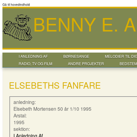
Gå til hovedindhold
BENNY E. 
I ANLEDNING AF
BØRNESANGE
MELODIER TIL DI
RADIO, TV OG FILM
ANDRE PROJEKTER
BEDSTEM
ELSEBETHS FANFARE
anledning:
Elsebeth Mortensen 50 år 1/10 1995
Arstal:
1995
sektion:
I Anledning Af