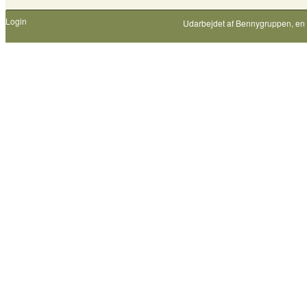
Login
Udarbejdet af
Bennygruppen
, en