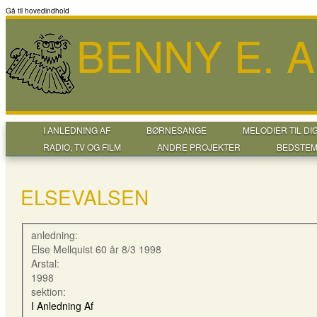
Gå til hovedindhold
BENNY E. 
I ANLEDNING AF
BØRNESANGE
MELODIER TIL DI
RADIO, TV OG FILM
ANDRE PROJEKTER
BEDSTEM
ELSEVALSEN
anledning:
Else Mellquist 60 år 8/3 1998
Arstal:
1998
sektion:
I Anledning Af