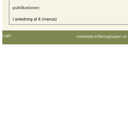
publikationer:
I anledning af 8 (manus)
Login
Udarbejdet af
Bennygruppen
, en