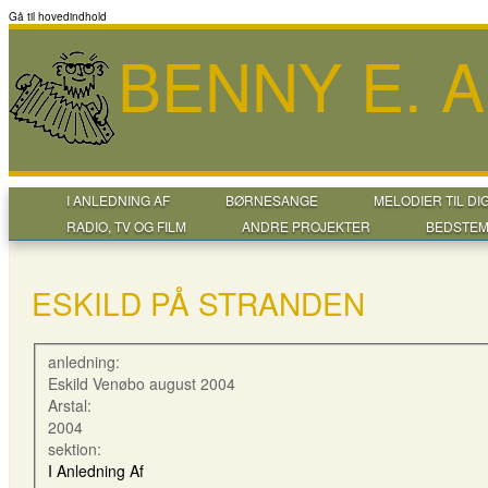
Gå til hovedindhold
BENNY E. 
I ANLEDNING AF
BØRNESANGE
MELODIER TIL DI
RADIO, TV OG FILM
ANDRE PROJEKTER
BEDSTEM
ESKILD PÅ STRANDEN
anledning:
Eskild Venøbo august 2004
Arstal:
2004
sektion:
I Anledning Af