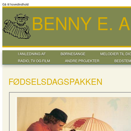
Gå til hovedindhold
BENNY E. 
I ANLEDNING AF
BØRNESANGE
MELODIER TIL DI
RADIO, TV OG FILM
ANDRE PROJEKTER
BEDSTEM
FØDSELSDAGSPAKKEN