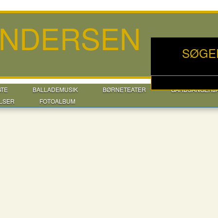
ANDERSEN
SØGE
GTE
BALLADEMUSIK
BØRNETEATER
GÅRDSANGERJ
LSER
FOTOALBUM