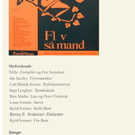
Medvirkende
:
Trille:
Fortæller og Fru Svendsen
Jan Jacoby:
Flyvemanden
Carl Henrik Jensen:
Tryllekunstneren
Inga Lyngbye:
Tjimdadada
Iben Wurbs:
Line og Peter Frederik
Lasse Iversen:
Søren
Kjeld Iversen:
Kalle Bum
Benny E. Andersen:
Elefanten
Kjeld Iversen:
Fru Bum
Sange: