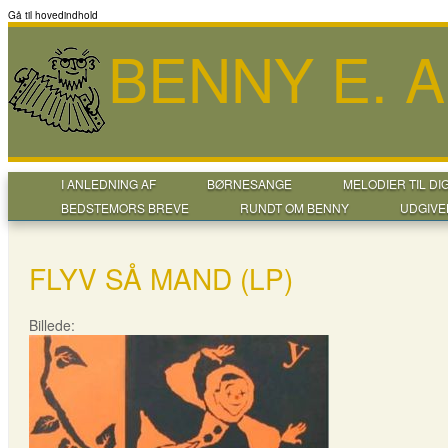
Gå til hovedindhold
BENNY E. 
I ANLEDNING AF
BØRNESANGE
MELODIER TIL DI
BEDSTEMORS BREVE
RUNDT OM BENNY
UDGIVE
FLYV SÅ MAND (LP)
Billede: