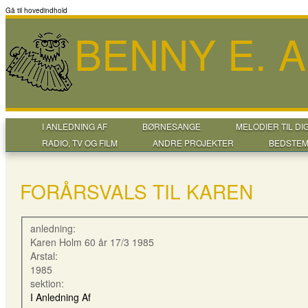
Gå til hovedindhold
BENNY E. 
I ANLEDNING AF
BØRNESANGE
MELODIER TIL DI
RADIO, TV OG FILM
ANDRE PROJEKTER
BEDSTEM
FORÅRSVALS TIL KAREN
anledning:
Karen Holm 60 år 17/3 1985
Arstal:
1985
sektion:
I Anledning Af