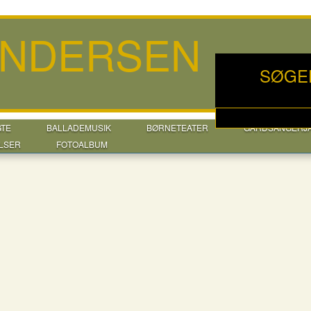
ANDERSEN
SØGE
GTE
BALLADEMUSIK
BØRNETEATER
GÅRDSANGERJ
LSER
FOTOALBUM