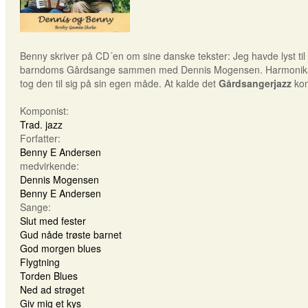
Benny skriver på CD´en om sine danske tekster: Jeg havde lyst til
barndoms Gårdsange sammen med Dennis Mogensen. Harmonika og gu
tog den til sig på sin egen måde. At kalde det
Gårdsangerjazz
kom
Komponist:
Trad. jazz
Forfatter:
Benny E Andersen
medvirkende:
Dennis Mogensen
Benny E Andersen
Sange:
Slut med fester
Gud nåde trøste barnet
God morgen blues
Flygtning
Torden Blues
Ned ad strøget
Giv mig et kys