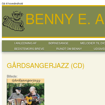
Gå til hovedindhold
BENNY E. 
I ANLEDNING AF
BØRNESANGE
MELODIER TIL DI
BEDSTEMORS BREVE
RUNDT OM BENNY
UDGIVE
GÅRDSANGERJAZZ (CD)
Billede: