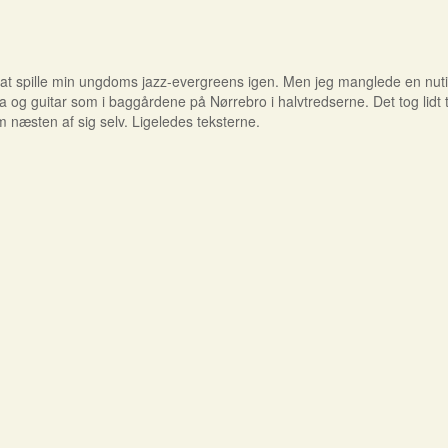
 at spille min ungdoms jazz-evergreens igen. Men jeg manglede en nutid
itar som i baggårdene på Nørrebro i halvtredserne. Det tog lidt tid
 næsten af sig selv. Ligeledes teksterne.