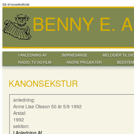
Gå til hovedindhold
BENNY E. 
I ANLEDNING AF
BØRNESANGE
MELODIER TIL DI
RADIO, TV OG FILM
ANDRE PROJEKTER
BEDSTEM
KANONSEKSTUR
anledning:
Anne Lise Olsson 50 år 5/9 1992
Arstal:
1992
sektion:
I Anledning Af