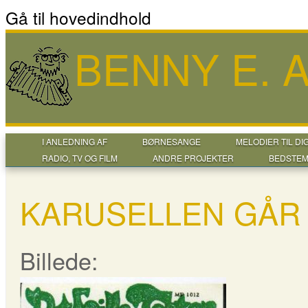
Gå til hovedindhold
BENNY E.
I ANLEDNING AF
BØRNESANGE
MELODIER TIL DI
RADIO, TV OG FILM
ANDRE PROJEKTER
BEDSTEM
KARUSELLEN GÅR 
Billede: