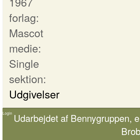
1967
forlag:
Mascot
medie:
Single
sektion:
Udgivelser
Login
Udarbejdet af
Bennygruppen
, 
Brob