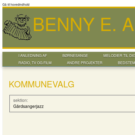
Gå til hovedindhold
BENNY E. 
I ANLEDNING AF
BØRNESANGE
MELODIER TIL DI
RADIO, TV OG FILM
ANDRE PROJEKTER
BEDSTEM
KOMMUNEVALG
sektion:
Gårdsangerjazz