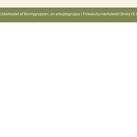
Udarbejdet af
Bennygruppen
, en arbejdsgruppe i
Folkekulturværkstedet Broby Gl 