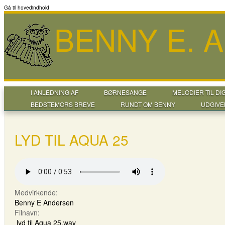
Gå til hovedindhold
BENNY E. 
I ANLEDNING AF
BØRNESANGE
MELODIER TIL DI
BEDSTEMORS BREVE
RUNDT OM BENNY
UDGIVE
LYD TIL AQUA 25
Medvirkende:
Benny E Andersen
Filnavn:
lyd til Aqua 25.wav