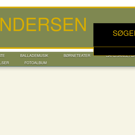
ANDERSEN
SØGE
GTE
BALLADEMUSIK
BØRNETEATER
GÅRDSANGERJ
LSER
FOTOALBUM