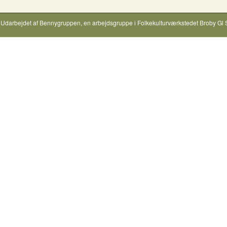
Udarbejdet af
Bennygruppen
, en arbejdsgruppe i
Folkekulturværkstedet Broby Gl 