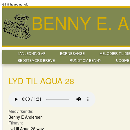
Gå til hovedindhold
BENNY E. 
I ANLEDNING AF
BØRNESANGE
MELODIER TIL DI
BEDSTEMORS BREVE
RUNDT OM BENNY
UDGIVE
LYD TIL AQUA 28
Medvirkende:
Benny E Andersen
Filnavn:
lyd til Aqua 28.wav