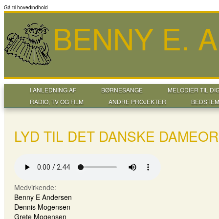
Gå til hovedindhold
BENNY E. 
I ANLEDNING AF
BØRNESANGE
MELODIER TIL DI
RADIO, TV OG FILM
ANDRE PROJEKTER
BEDSTEM
LYD TIL DET DANSKE DAMEO
Medvirkende:
Benny E Andersen
Dennis Mogensen
Grete Mogensen