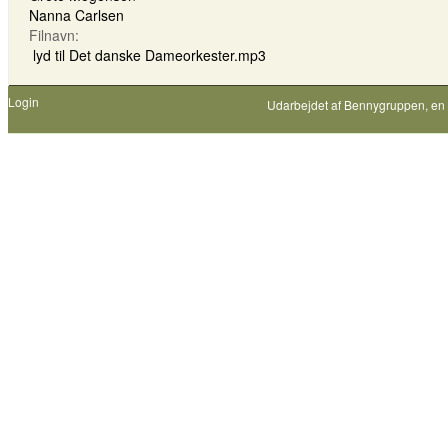
Nanna Carlsen
Filnavn:
lyd til Det danske Dameorkester.mp3
Login
Udarbejdet af
Bennygruppen
, en