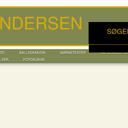
ANDERSEN
SØGE
GTE
BALLADEMUSIK
BØRNETEATER
GÅRDSANGERJ
LSER
FOTOALBUM