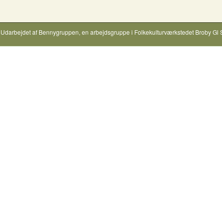
Udarbejdet af
Bennygruppen
, en arbejdsgruppe i
Folkekulturværkstedet Broby Gl 