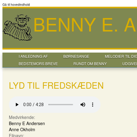
Gå til hovedindhold
BENNY E. 
I ANLEDNING AF
BØRNESANGE
MELODIER TIL DI
BEDSTEMORS BREVE
RUNDT OM BENNY
UDGIVE
LYD TIL FREDSKÆDEN
Medvirkende:
Benny E Andersen
Anne Okholm
Filnavn: