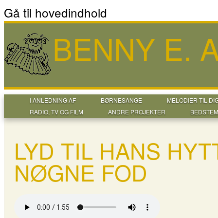
Gå til hovedindhold
BENNY E.
I ANLEDNING AF
BØRNESANGE
MELODIER TIL DI
RADIO, TV OG FILM
ANDRE PROJEKTER
BEDSTEM
LYD TIL HANS HYT
NØGNE FOD