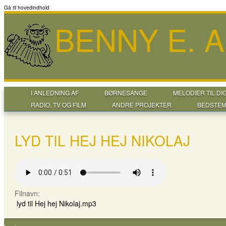
Gå til hovedindhold
BENNY E. 
I ANLEDNING AF
BØRNESANGE
MELODIER TIL DI
RADIO, TV OG FILM
ANDRE PROJEKTER
BEDSTEM
LYD TIL HEJ HEJ NIKOLAJ
Filnavn:
lyd til Hej hej Nikolaj.mp3