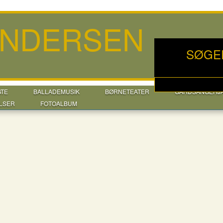
ANDERSEN
SØGE
GTE
BALLADEMUSIK
BØRNETEATER
GÅRDSANGERJ
LSER
FOTOALBUM