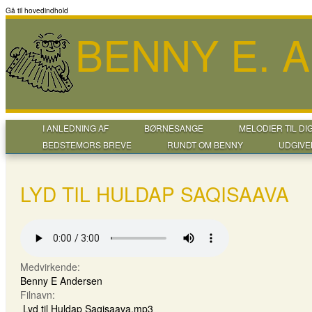
Gå til hovedindhold
BENNY E. 
I ANLEDNING AF
BØRNESANGE
MELODIER TIL DI
BEDSTEMORS BREVE
RUNDT OM BENNY
UDGIVE
LYD TIL HULDAP SAQISAAVA
Medvirkende:
Benny E Andersen
Filnavn:
Lyd til Huldap Saqisaava.mp3