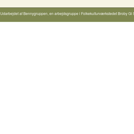
Udarbejdet af
Bennygruppen
, en arbejdsgruppe i
Folkekulturværkstedet Broby Gl 